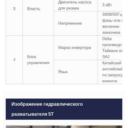
Двигатель насоса
3 кВт
для резака
3
Власть
380В/50Гц, 3
фазы или по
Напряжение
желанию
заказчика
Delta
производства
Марка инвертора
Тайваня или
Блок
SAJ
4
управления
Китайский и
английский и
Язык
по запросу
клиента
Изображение гидравлического
разматывателя 5T