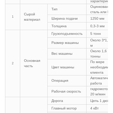
характеристи
Оцинкованна
Тип
сталь или PP
Сырой
1
Ширина подачи
1250 мм
материал
Толщина
0,3-3 мм
Грузоподъемность
5 тонн
Около 3*1,6*1
Размер машины
м
Около 1,6
Вес машины
тонны
Основная
По мере
2
часть
Цвет машины
необходимос
клиента
Автоматичес
Операция
работа
гидромотор 8
Рабочая скорость
20 м/мин
Дорога
Цепь 1 дюйм
Главный мотор
4 кВт