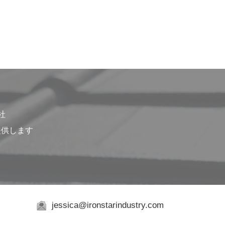
1社
提供します
jessica@ironstarindustry.com