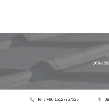
T
26年の
Tel：+86 15127757326
Ji